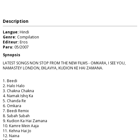
Description
Langue:
Hindi
Genre:
Compilation
Editeur:
Eros
Paru:
05/2007
Synopsis
LATEST SONGS NON STOP FROM THE NEW FILMS - OMKARA, I SEE YOU,
NAMASTEY LONDON, EKLAVYA, KUDION KE HAI ZAMANA.
1. Beedi
2. Halo Halo
3. Chakna Chakna
4. Namak Ishq Ka
5. Chanda Re
6. Omkara
7. Beedi Remix
8. Subah Subah
9. Kudion Ka Hai Zamana
10. Kamre Mein Aaja
11. Kehna Hai Jo
12. Naina