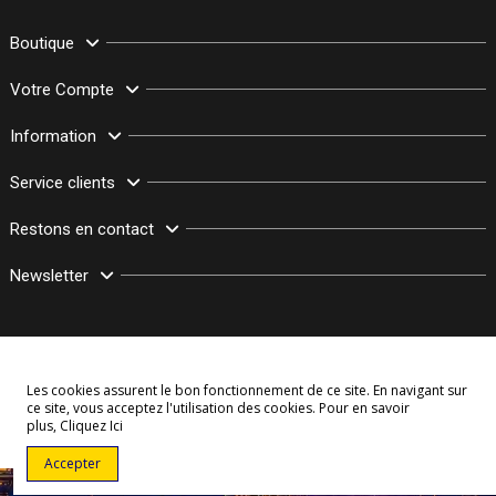
Boutique
Votre Compte
Information
Service clients
Restons en contact
Newsletter
Les cookies assurent le bon fonctionnement de ce site. En navigant sur
ce site, vous acceptez l'utilisation des cookies. Pour en savoir
plus,
Cliquez Ici
© Copyright 2003–2026 Bollymarket.com - Tous Droits Réservés
Accepter