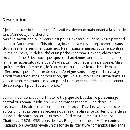
Description
" Je n'ai aucune idée de ce que Parvoti est devenue maintenant à la suite de
tant d'années. Je ne cherche
pas à le savoir non plus. Mais c'est pour Devdas que j'éprouve un profond
chagrin. Après avoir lu l'histoire tragique de sa vie, vous éprouverez sans
doute le même sentiment que moi. Néanmoins, si jamais vous rencontrez
un malheureux, un débauché et un pécheur comme Devdas, alors priez
pour son âme. Priez pour que, quoi qu'il advienne, personne ne meure de
la même façon pitoyable que Devdas. La mort n'épargne personne. Mais
qu'à cette dernière heure, le front du mort reçoive le toucher de doigts
affectueux, que la flamme de sa vie s'éteigne sous le regard d'un visage
empli d'affection et de compassion, qu'il voie au moins une larme dans les
yeux d'un être humain. Ce serait pour lui un bonheur suffisant au moment
de son départ pour l'autre monde. "
Le narrateur conclut ainsi l'histoire tragique de Devdas, le personnage
central du roman. Publié en 1917, ce roman raconte l'une des plus
fascinantes histoires d'amour de notre époque. Devdas captive encore
aujourd'hui aussi bien les lecteurs que les cinéphiles, ce qui témoigne de sa
classe et de son caractère. Un des chefs-d'œuvre de Sarat Chandra
Chatterjee (1876-1938), considéré au Bengale comme un Maître conteur
(Kathashilpi), Devdas révèle un trésor de la littérature romantique indienne.