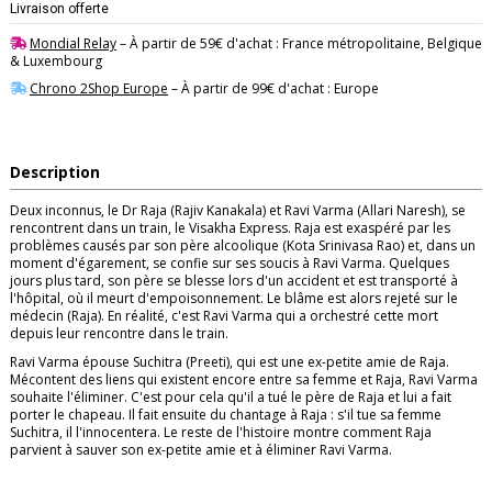
Livraison offerte
Mondial Relay
– À partir de 59€ d'achat : France métropolitaine, Belgique
& Luxembourg
Chrono 2Shop Europe
– À partir de 99€ d'achat : Europe
Description
Deux inconnus, le Dr Raja (Rajiv Kanakala) et Ravi Varma (Allari Naresh), se
rencontrent dans un train, le Visakha Express. Raja est exaspéré par les
problèmes causés par son père alcoolique (Kota Srinivasa Rao) et, dans un
moment d'égarement, se confie sur ses soucis à Ravi Varma. Quelques
jours plus tard, son père se blesse lors d'un accident et est transporté à
l'hôpital, où il meurt d'empoisonnement. Le blâme est alors rejeté sur le
médecin (Raja). En réalité, c'est Ravi Varma qui a orchestré cette mort
depuis leur rencontre dans le train.
Ravi Varma épouse Suchitra (Preeti), qui est une ex-petite amie de Raja.
Mécontent des liens qui existent encore entre sa femme et Raja, Ravi Varma
souhaite l'éliminer. C'est pour cela qu'il a tué le père de Raja et lui a fait
porter le chapeau. Il fait ensuite du chantage à Raja : s'il tue sa femme
Suchitra, il l'innocentera. Le reste de l'histoire montre comment Raja
parvient à sauver son ex-petite amie et à éliminer Ravi Varma.