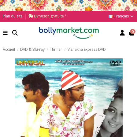
Français
Plan du site
Livraison gratuite *
0
Accueil
DVD & Blu-ray
Thriller
Vishakha Express DVD