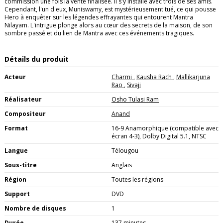
commission une fois la vente finalisée. Il s'y installe avec trois de ses amis.
Cependant, l'un d'eux, Muniswamy, est mystérieusement tué, ce qui pousse
Hero à enquêter sur les légendes effrayantes qui entourent Mantra
Nilayam. L'intrigue plonge alors au cœur des secrets de la maison, de son
sombre passé et du lien de Mantra avec ces événements tragiques.
Détails du produit
Acteur
Charmi
,
Kausha Rach
,
Mallikarjuna
Rao
,
Sivaji
Réalisateur
Osho Tulasi Ram
Compositeur
Anand
Format
16-9 Anamorphique (compatible avec
écran 4-3), Dolby Digital 5.1, NTSC
Langue
Télougou
Sous-titre
Anglais
Région
Toutes les régions
Support
DVD
Nombre de disques
1
Durée
137 minutes