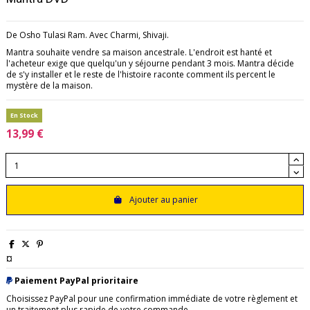
De Osho Tulasi Ram. Avec Charmi, Shivaji.
Mantra souhaite vendre sa maison ancestrale. L'endroit est hanté et
l'acheteur exige que quelqu'un y séjourne pendant 3 mois. Mantra décide
de s'y installer et le reste de l'histoire raconte comment ils percent le
mystère de la maison.
En Stock
13,99 €
Ajouter au panier
¤
Paiement PayPal prioritaire
Choisissez PayPal pour une confirmation immédiate de votre règlement et
un traitement plus rapide de votre commande.