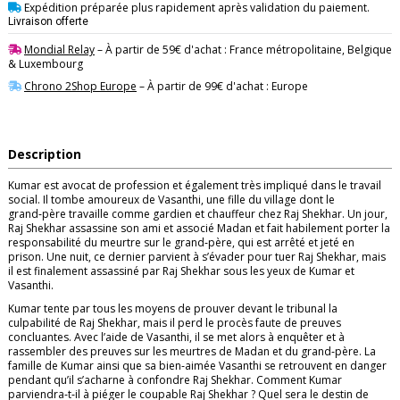
Expédition préparée plus rapidement après validation du paiement.
Livraison offerte
Mondial Relay
– À partir de 59€ d'achat : France métropolitaine, Belgique
& Luxembourg
Chrono 2Shop Europe
– À partir de 99€ d'achat : Europe
Description
Kumar est avocat de profession et également très impliqué dans le travail
social. Il tombe amoureux de Vasanthi, une fille du village dont le
grand‑père travaille comme gardien et chauffeur chez Raj Shekhar. Un jour,
Raj Shekhar assassine son ami et associé Madan et fait habilement porter la
responsabilité du meurtre sur le grand‑père, qui est arrêté et jeté en
prison. Une nuit, ce dernier parvient à s’évader pour tuer Raj Shekhar, mais
il est finalement assassiné par Raj Shekhar sous les yeux de Kumar et
Vasanthi.
Kumar tente par tous les moyens de prouver devant le tribunal la
culpabilité de Raj Shekhar, mais il perd le procès faute de preuves
concluantes. Avec l’aide de Vasanthi, il se met alors à enquêter et à
rassembler des preuves sur les meurtres de Madan et du grand‑père. La
famille de Kumar ainsi que sa bien‑aimée Vasanthi se retrouvent en danger
pendant qu’il s’acharne à confondre Raj Shekhar. Comment Kumar
parviendra‑t‑il à piéger le coupable Raj Shekhar ? Quel sera le destin de