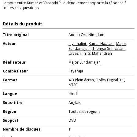
l’amour entre Kumar et Vasanthi ? Le dénouement apporte la réponse à
toutes ces questions.
Détails du produit
Titre original
Andha Oru Nimidam
Acteur
Jayamalini
,
Kamal Haasan
,
Major
Sundarrajan
,
Thengai Srinivasan
,
Urvashi
,
Y.G. Mahendran
Réalisateur
Major Sundarrajan
Compositeur
Ilayaraja
Format
4-3 Plein écran, Dolby Digital 3.1,
NTSC
Langue
Hindi
Sous-titre
Anglais
Région
Toutes les régions
Support
DVD
Nombre de disques
1