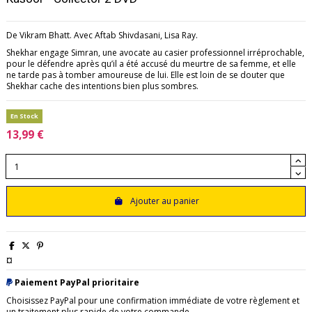
De Vikram Bhatt. Avec Aftab Shivdasani, Lisa Ray.
Shekhar engage Simran, une avocate au casier professionnel irréprochable,
pour le défendre après qu’il a été accusé du meurtre de sa femme, et elle
ne tarde pas à tomber amoureuse de lui. Elle est loin de se douter que
Shekhar cache des intentions bien plus sombres.
En Stock
13,99 €
Ajouter au panier
¤
Paiement PayPal prioritaire
Choisissez PayPal pour une confirmation immédiate de votre règlement et
un traitement plus rapide de votre commande.