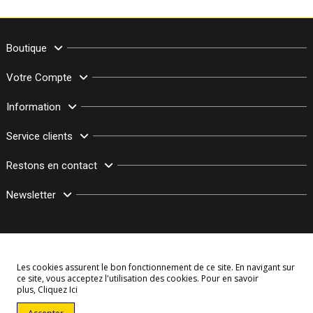
Boutique
Votre Compte
Information
Service clients
Restons en contact
Newsletter
Les cookies assurent le bon fonctionnement de ce site. En navigant sur
ce site, vous acceptez l'utilisation des cookies. Pour en savoir
plus,
Cliquez Ici
© Copyright 2003–2026 Bollymarket.com - Tous Droits Réservés