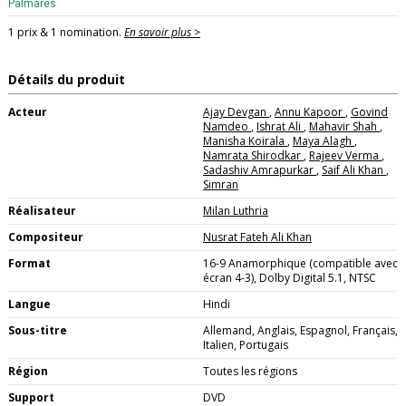
Palmarès
1 prix & 1 nomination.
En savoir plus >
Détails du produit
Acteur
Ajay Devgan
,
Annu Kapoor
,
Govind
Namdeo
,
Ishrat Ali
,
Mahavir Shah
,
Manisha Koirala
,
Maya Alagh
,
Namrata Shirodkar
,
Rajeev Verma
,
Sadashiv Amrapurkar
,
Saif Ali Khan
,
Simran
Réalisateur
Milan Luthria
Compositeur
Nusrat Fateh Ali Khan
Format
16-9 Anamorphique (compatible avec
écran 4-3), Dolby Digital 5.1, NTSC
Langue
Hindi
Sous-titre
Allemand, Anglais, Espagnol, Français,
Italien, Portugais
Région
Toutes les régions
Support
DVD