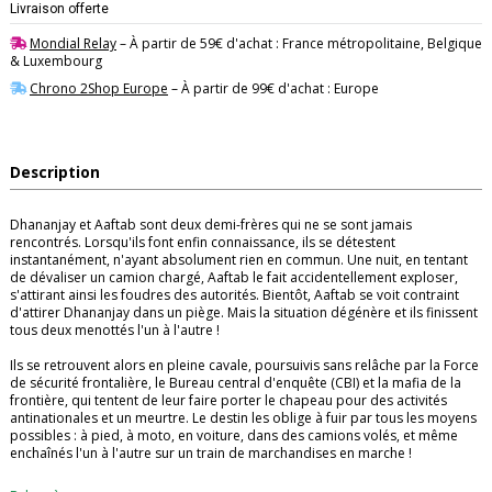
Livraison offerte
Mondial Relay
– À partir de 59€ d'achat : France métropolitaine, Belgique
& Luxembourg
Chrono 2Shop Europe
– À partir de 99€ d'achat : Europe
Description
Dhananjay et Aaftab sont deux demi-frères qui ne se sont jamais
rencontrés. Lorsqu'ils font enfin connaissance, ils se détestent
instantanément, n'ayant absolument rien en commun. Une nuit, en tentant
de dévaliser un camion chargé, Aaftab le fait accidentellement exploser,
s'attirant ainsi les foudres des autorités. Bientôt, Aaftab se voit contraint
d'attirer Dhananjay dans un piège. Mais la situation dégénère et ils finissent
tous deux menottés l'un à l'autre !
Ils se retrouvent alors en pleine cavale, poursuivis sans relâche par la Force
de sécurité frontalière, le Bureau central d'enquête (CBI) et la mafia de la
frontière, qui tentent de leur faire porter le chapeau pour des activités
antinationales et un meurtre. Le destin les oblige à fuir par tous les moyens
possibles : à pied, à moto, en voiture, dans des camions volés, et même
enchaînés l'un à l'autre sur un train de marchandises en marche !