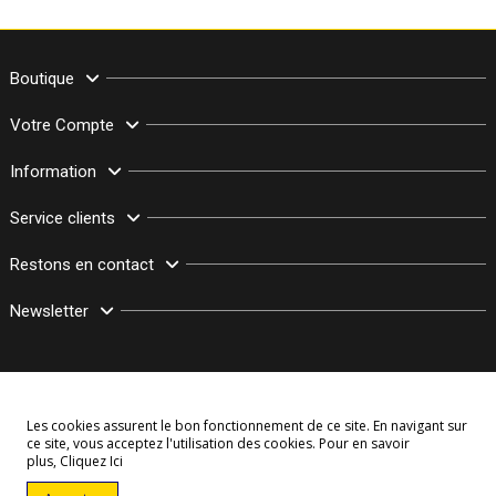
Boutique
Votre Compte
Information
Service clients
Restons en contact
Newsletter
Les cookies assurent le bon fonctionnement de ce site. En navigant sur
ce site, vous acceptez l'utilisation des cookies. Pour en savoir
plus,
Cliquez Ici
© Copyright 2003–2026 Bollymarket.com - Tous Droits Réservés