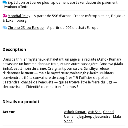
Expédition préparée plus rapidement après validation du paiement.
Livraison offerte
Mondial Relay
– À partir de 59€ d'achat : France métropolitaine, Belgique
& Luxembourg
Chrono 2Shop Europe
– À partir de 99€ d'achat : Europe
Description
Dans ce thriller mystérieux et haletant, un juge à la retraite (Ashok Kumar)
assassine un homme dans un train, et une autre passagère, Sandhya (Mala
Sinha), est témoin du crime. Craignant pour sa vie, Sandhya refuse
d'identifier le tueur — mais le mystérieux Jwalasingh (Sheikh Mukhtar)
parviendra-t-il à la convaincre de coopérer ? Et l'officier de police
(Jeetendra) chargé de l'enquête — qui se trouve être le frère du juge —
découvrira-t-il l'identité du meurtrier à temps ?
Détails du produit
Acteur
Ashok Kumar
,
Asit Sen
,
Chand
Usmani
,
Jagdeep
,
Jeetendra
,
Mala
Sinha