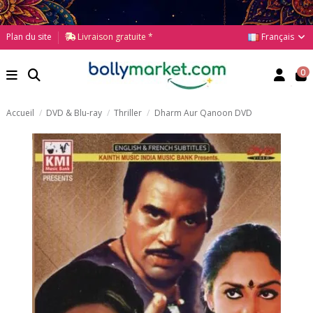
Français
Plan du site
Livraison gratuite *
0
Accueil
DVD & Blu-ray
Thriller
Dharm Aur Qanoon DVD