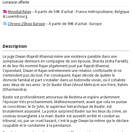
Livraison offerte
Mondial Relay
– À partir de 59€ d'achat : France métropolitaine, Belgique
& Luxembourg
Chrono 2Shop Europe
– À partir de 99€ d'achat : Europe
Description
Le juge Diwan (Rajesh Khanna) mène une existence paisible dans une
somptueuse demeure en compagnie de son épouse, Sharda (Asha Parekh),
et de leur fils nommé Rajan (également joué par Rajesh Khanna).
Cependant, Diwan et Rajan entretiennent une relation conflictuelle et ne
s'entendent pas du tout. Par conséquent, Rajan décide de quitter le
domicile familial et part s'installer dans un bidonville voisin, où il cohabite
avec deux de ses amis : le Dr Bashir Khan (Vinod Mehra) et son frère, Rahim
(Dharmendra).
Bashir est profondément amoureux de Reshma et espère ardemment
l'épouser très prochainement. Malheureusement, avant que cela ne puisse
se concrétiser, le Dr John, le supérieur hiérarchique de Bashir, est
brutalement assassiné. La police surprend Bashir sur les lieux du crime, un
couteau ensanglanté à la main. Bashir est aussitôt arrêté et conduit au
tribunal, où, par un cruel hasard, c'est le juge Diwan lui-même qui le déclare
coupable et le condamne à la pendaison.