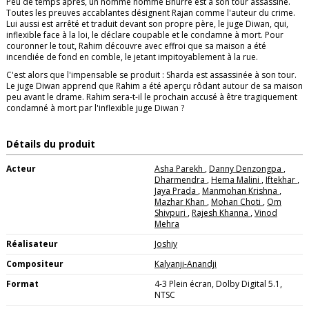
Peu de temps après, un homme nommé Bhurre est à son tour assassiné.
Toutes les preuves accablantes désignent Rajan comme l'auteur du crime.
Lui aussi est arrêté et traduit devant son propre père, le juge Diwan, qui,
inflexible face à la loi, le déclare coupable et le condamne à mort. Pour
couronner le tout, Rahim découvre avec effroi que sa maison a été
incendiée de fond en comble, le jetant impitoyablement à la rue.
C'est alors que l'impensable se produit : Sharda est assassinée à son tour.
Le juge Diwan apprend que Rahim a été aperçu rôdant autour de sa maison
peu avant le drame. Rahim sera-t-il le prochain accusé à être tragiquement
condamné à mort par l'inflexible juge Diwan ?
Détails du produit
Acteur
Asha Parekh
,
Danny Denzongpa
,
Dharmendra
,
Hema Malini
,
Iftekhar
,
Jaya Prada
,
Manmohan Krishna
,
Mazhar Khan
,
Mohan Choti
,
Om
Shivpuri
,
Rajesh Khanna
,
Vinod
Mehra
Réalisateur
Joshiy
Compositeur
Kalyanji-Anandji
Format
4-3 Plein écran, Dolby Digital 5.1,
NTSC