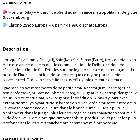
Livraison offerte
Mondial Relay
– À partir de 59€ d'achat : France métropolitaine, Belgique
& Luxembourg
Chrono 2Shop Europe
– À partir de 99€ d'achat : Europe
Description
Lorsque Ravi (Jimmy Sheirgill), Shiv (Kabir) et Sunny (Farid), trois étudiants en
dernière année d'une école de communication de Delhi, décident de
réaliser leur film de fin d'études sur une légende locale des montagnes du
nord de l'Inde, ils sont loin de se douter que ce mythe pourrait bien
s'avérer réel. Et devenir la vérité la plus effroyable de leur existence.
Ignorant les avertissements de sa petite amie Rashmi (Kim Sharma) et de
son professeur, M. Saxena (Ahmed Khan), qui jugent le sujet trop dangereux
pour un projet étudiant, Ravi organise l'expédition. Sunny s'y joint avec
enthousiasme, y voyant surtout l'occasion d'une virée amusante entre amis.
Le voyage commence d'ailleurs dans la bonne humeur... Mais plus ils
s'enfoncent dans la jungle, plus leur courage et leurs convictions sont mis à
rude épreuve. C'est alors que l'impensable se produit : leurs peurs les plus
profondes et leurs pires cauchemars commencent à prendre vie.
Détails du produit