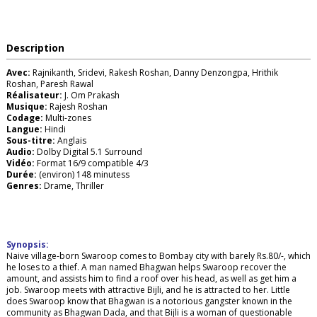
Description
Avec:
Rajnikanth, Sridevi, Rakesh Roshan, Danny Denzongpa, Hrithik
Roshan, Paresh Rawal
Réalisateur:
J. Om Prakash
Musique:
Rajesh Roshan
Codage:
Multi-zones
Langue:
Hindi
Sous-titre:
Anglais
Audio:
Dolby Digital 5.1 Surround
Vidéo:
Format 16/9 compatible 4/3
Durée:
(environ) 148 minutess
Genres:
Drame, Thriller
Synopsis:
Naive village-born Swaroop comes to Bombay city with barely Rs.80/-, which
he loses to a thief. A man named Bhagwan helps Swaroop recover the
amount, and assists him to find a roof over his head, as well as get him a
job. Swaroop meets with attractive Bijli, and he is attracted to her. Little
does Swaroop know that Bhagwan is a notorious gangster known in the
community as Bhagwan Dada, and that Bijli is a woman of questionable