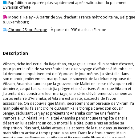
Expédition préparée plus rapidement après validation du paiement.
Livraison offerte
Mondial Relay
– À partir de 59€ d'achat : France métropolitaine, Belgique
& Luxembourg
Chrono 2Shop Europe
– À partir de 99€ d'achat : Europe
Description
Vikram, riche industriel du Rajasthan, engage Jia, issue d’un service d’escort,
pour jouer le rôle de sa secrétaire lors d’un voyage d’affaires à Mumbai et
lui demande impulsivement de l’épouser le jour même. Jia s’installe dans
son manoir, entièrement marqué par le souvenir de la défunte épouse de
Vikram, Anamika, tandis que la gouvernante Malini ne cesse d’évoquer cette
dernière, ce qui fait se sentir Jia piégée et insécurisée. Alors que Vikram et
Jia tentent de construire leur mariage, une série d’événements les mène au
corps enterré d’Anamika, et Vikram est arrêté, suspecté de l’avoir
assassinée. On découvre que Malini, secrètement amoureuse de Vikram, l’a
manipulé en lui faisant croire qu’Anamika le trompait avec son cousin
Sanjay, séduisant Sanjay et présentant Anamika comme une femme
immorale. En réalité, Malini a tué Anamika pendant une tempête dans le
désert en lui assénant un coup mortel à la tête, puis a mis en scène sa
disparition. Plus tard, Malini attaque Jia et tente de la tuer dans un incendie,
mais Vikram arrive à temps pour la sauver. Dans le dénouement, Malini
meurt dans les flammes, et Vikram et Jia sont enfin libres de leur passé.