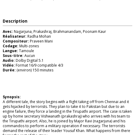
Description
Avec:
Nagarjuna, Prakashraj, Brahmanandam, Poonam Kaur
Réalisateur:
Radha Mohan
Compositeur:
Praveen Mani
Codage:
Multi-zones
Langue:
Tamoule
Sous-titre:
Aucun
Audio:
Dolby Digital 5.1
Vidéo:
Format 16/9 compatible 4/3
Durée:
(environ) 150 minutes
Synopsis:
A different tale, the story begins with a flight taking off from Chennai and it
gets hijacked by terrorists. They plan to take it to Pakistan but due to an
engine failure, they force a landing in the Tirupathi airport. The case is taken
up by home secretary Vishwanath (prakashraj) who arrives with his team to
the Tirupathi airport. Also, he is joined by Major Ravi (nagarjuna) and his
commandos to perform a military operation if necessary. The terrorists
demand the release of their leader Yousuf Khan. What happens from there