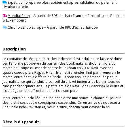
Expédition préparée plus rapidement après validation du paiement.
Livraison offerte
Mondial Relay
– À partir de 59€ d'achat : France métropolitaine, Belgique
& Luxembourg
Chrono 2Shop Europe
– À partir de 99€ d'achat : Europe
Description
Le capitaine de l’équipe de cricket indienne, Ravi Indulkar, se laisse séduire
par l’énorme pot-de-vin du parrain des bookmakers, Shobhan, lors du
match de Coupe du monde contre le Pakistan en 2007. Ravi, avec ses
quatre coéquipiers Rajpal, Hiten, Irfan et Balwinder, finit par « vendre » le
match, entraînant la défaite de l’Inde. Ils sont ensuite démasqués par un
journaliste, ce qui conduit le conseil du cricket indien à les bannir tous les
cinq pendant quatre ans. La petite amie de Ravi, Soha (Manisha), le quitte et
il doit également affronter la mort de son père.
Mais l’entraîneur de l’équipe indienne offre une nouvelle chance au joueur
déchu et à ses quatre coéquipiers suspendus. On en arrive de nouveau à
une finale Inde–Pakistan et, pour la suite, chacun peut deviner la fin.
Détails du produit