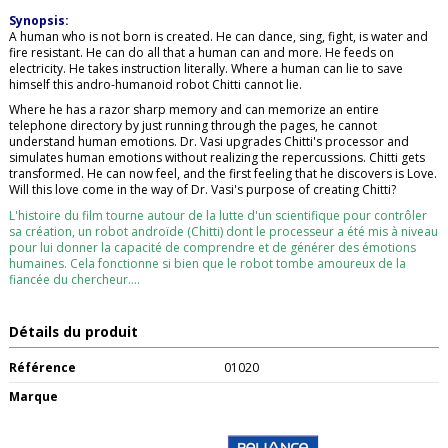
Synopsis:
A human who is not born is created. He can dance, sing, fight, is water and
fire resistant. He can do all that a human can and more. He feeds on
electricity. He takes instruction literally. Where a human can lie to save
himself this andro-humanoid robot Chitti cannot lie.
Where he has a razor sharp memory and can memorize an entire
telephone directory by just running through the pages, he cannot
understand human emotions. Dr. Vasi upgrades Chitti's processor and
simulates human emotions without realizing the repercussions. Chitti gets
transformed. He can now feel, and the first feeling that he discovers is Love.
Will this love come in the way of Dr. Vasi's purpose of creating Chitti?
L'histoire du film tourne autour de la lutte d'un scientifique pour contrôler
sa création, un robot androïde (Chitti) dont le processeur a été mis à niveau
pour lui donner la capacité de comprendre et de générer des émotions
humaines. Cela fonctionne si bien que le robot tombe amoureux de la
fiancée du chercheur....
Détails du produit
Référence
01020
Marque