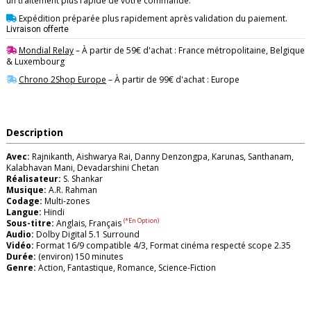
un traitement plus rapide de votre commande.
Expédition préparée plus rapidement après validation du paiement.
Livraison offerte
Mondial Relay
– À partir de 59€ d'achat : France métropolitaine, Belgique
& Luxembourg
Chrono 2Shop Europe
– À partir de 99€ d'achat : Europe
Description
Avec:
Rajnikanth, Aishwarya Rai, Danny Denzongpa, Karunas, Santhanam,
Kalabhavan Mani, Devadarshini Chetan
Réalisateur:
S. Shankar
Musique:
A.R. Rahman
Codage:
Multi-zones
Langue:
Hindi
(*En Option)
Sous-titre:
Anglais, Français
Audio:
Dolby Digital 5.1 Surround
Vidéo:
Format 16/9 compatible 4/3, Format cinéma respecté scope 2.35
Durée:
(environ) 150 minutes
Genre:
Action, Fantastique, Romance, Science-Fiction