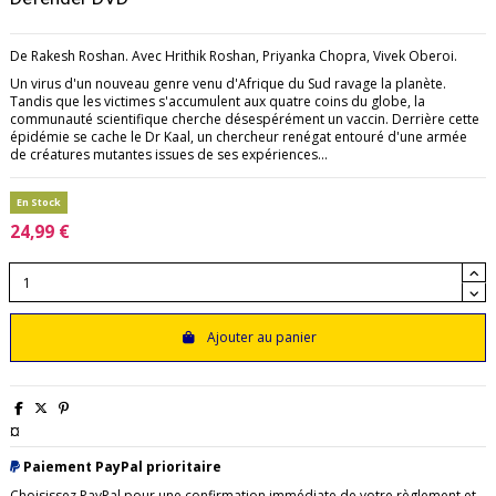
De Rakesh Roshan. Avec Hrithik Roshan, Priyanka Chopra, Vivek Oberoi.
Un virus d'un nouveau genre venu d'Afrique du Sud ravage la planète.
Tandis que les victimes s'accumulent aux quatre coins du globe, la
communauté scientifique cherche désespérément un vaccin. Derrière cette
épidémie se cache le Dr Kaal, un chercheur renégat entouré d'une armée
de créatures mutantes issues de ses expériences...
En Stock
24,99 €
Ajouter au panier
¤
Paiement PayPal prioritaire
Choisissez PayPal pour une confirmation immédiate de votre règlement et