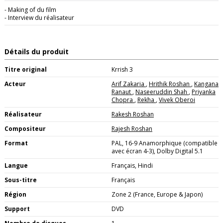
- Making of du film
- Interview du réalisateur
Détails du produit
Titre original
Krrish 3
Acteur
Arif Zakaria
,
Hrithik Roshan
,
Kangana
Ranaut
,
Naseeruddin Shah
,
Priyanka
Chopra
,
Rekha
,
Vivek Oberoi
Réalisateur
Rakesh Roshan
Compositeur
Rajesh Roshan
Format
PAL, 16-9 Anamorphique (compatible
avec écran 4-3), Dolby Digital 5.1
Langue
Français, Hindi
Sous-titre
Français
Région
Zone 2 (France, Europe & Japon)
Support
DVD