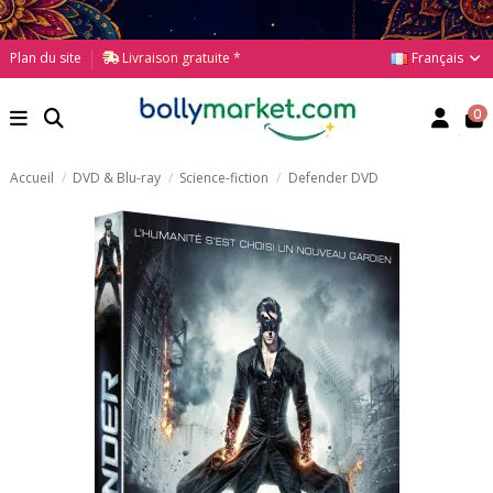
Français
Plan du site
Livraison gratuite *
0
Accueil
DVD & Blu-ray
Science-fiction
Defender DVD