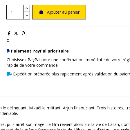
Ajouter au panier
¤
Paiement PayPal prioritaire
Choisissez PayPal pour une confirmation immédiate de votre règl
rapide de votre commande.
Expédition préparée plus rapidement après validation du paie
an le délinquant, Mikaël le militant, Arjun l’insouciant. Trois histoires
ndéniable.
tre, puis arrêt sur image : le film revient alors sur la vie de Lallan, 
evient de la même façon sur la vie de Mikaël, puis d’Arjun. Le puzzle 