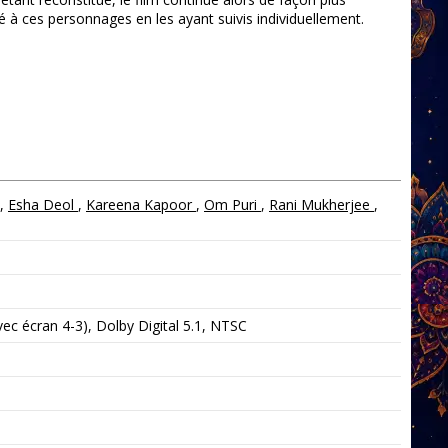
é à ces personnages en les ayant suivis individuellement.
,
Esha Deol
,
Kareena Kapoor
,
Om Puri
,
Rani Mukherjee
,
c écran 4-3), Dolby Digital 5.1, NTSC