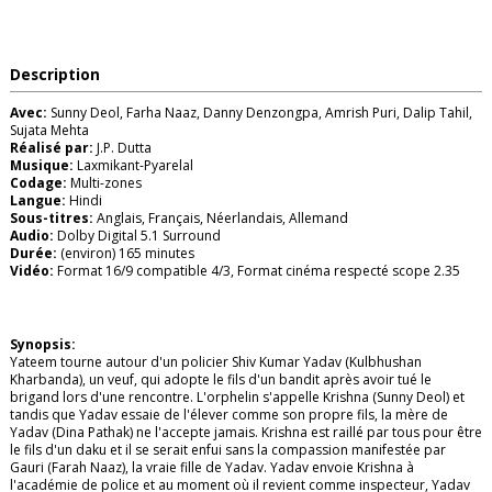
Description
Avec:
Sunny Deol, Farha Naaz, Danny Denzongpa, Amrish Puri, Dalip Tahil,
Sujata Mehta
Réalisé par:
J.P. Dutta
Musique:
Laxmikant-Pyarelal
Codage:
Multi-zones
Langue:
Hindi
Sous-titres:
Anglais, Français, Néerlandais, Allemand
Audio:
Dolby Digital 5.1 Surround
Durée:
(environ) 165 minutes
Vidéo:
Format 16/9 compatible 4/3, Format cinéma respecté scope 2.35
Synopsis:
Yateem tourne autour d'un policier Shiv Kumar Yadav (Kulbhushan
Kharbanda), un veuf, qui adopte le fils d'un bandit après avoir tué le
brigand lors d'une rencontre. L'orphelin s'appelle Krishna (Sunny Deol) et
tandis que Yadav essaie de l'élever comme son propre fils, la mère de
Yadav (Dina Pathak) ne l'accepte jamais. Krishna est raillé par tous pour être
le fils d'un daku et il se serait enfui sans la compassion manifestée par
Gauri (Farah Naaz), la vraie fille de Yadav. Yadav envoie Krishna à
l'académie de police et au moment où il revient comme inspecteur, Yadav