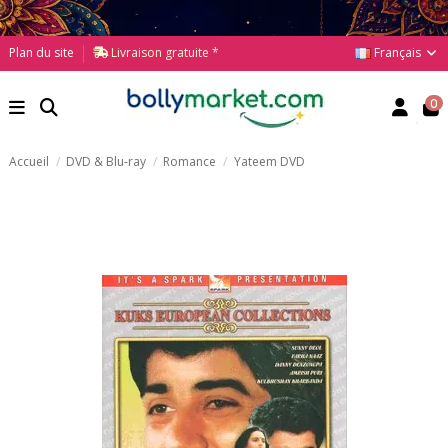
Français
Plan du site
Livraison gratuite *
0
Accueil
DVD & Blu-ray
Romance
Yateem DVD