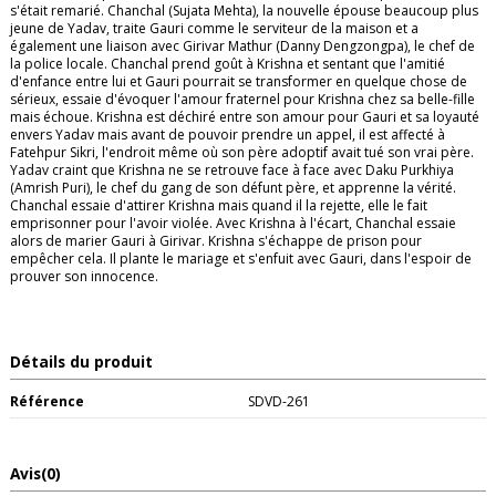
s'était remarié. Chanchal (Sujata Mehta), la nouvelle épouse beaucoup plus
jeune de Yadav, traite Gauri comme le serviteur de la maison et a
également une liaison avec Girivar Mathur (Danny Dengzongpa), le chef de
la police locale. Chanchal prend goût à Krishna et sentant que l'amitié
d'enfance entre lui et Gauri pourrait se transformer en quelque chose de
sérieux, essaie d'évoquer l'amour fraternel pour Krishna chez sa belle-fille
mais échoue. Krishna est déchiré entre son amour pour Gauri et sa loyauté
envers Yadav mais avant de pouvoir prendre un appel, il est affecté à
Fatehpur Sikri, l'endroit même où son père adoptif avait tué son vrai père.
Yadav craint que Krishna ne se retrouve face à face avec Daku Purkhiya
(Amrish Puri), le chef du gang de son défunt père, et apprenne la vérité.
Chanchal essaie d'attirer Krishna mais quand il la rejette, elle le fait
emprisonner pour l'avoir violée. Avec Krishna à l'écart, Chanchal essaie
alors de marier Gauri à Girivar. Krishna s'échappe de prison pour
empêcher cela. Il plante le mariage et s'enfuit avec Gauri, dans l'espoir de
prouver son innocence.
Détails du produit
Référence
SDVD-261
Avis
(0)