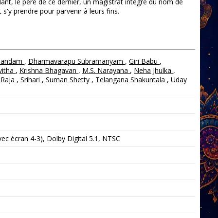
ant, le père de ce dernier, un magistrat intègre du nom de
'y prendre pour parvenir à leurs fins.
nandam
,
Dharmavarapu Subramanyam
,
Giri Babu
,
vitha
,
Krishna Bhagavan
,
M.S. Narayana
,
Neha Jhulka
,
i Raja
,
Srihari
,
Suman Shetty
,
Telangana Shakuntala
,
Uday
c écran 4-3), Dolby Digital 5.1, NTSC