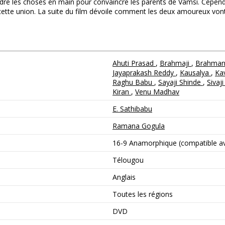
ndre les choses en main pour convaincre les parents de Vamsi. Cepend
te union. La suite du film dévoile comment les deux amoureux vont s
Ahuti Prasad
,
Brahmaji
,
Brahma
Jayaprakash Reddy
,
Kausalya
,
Ka
Raghu Babu
,
Sayaji Shinde
,
Sivaj
Kiran
,
Venu Madhav
E. Sathibabu
Ramana Gogula
16-9 Anamorphique (compatible ave
Télougou
Anglais
Toutes les régions
DVD