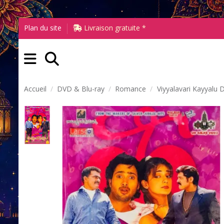
Plan du site
Livraison gratuite *
Accueil
DVD & Blu-ray
Romance
Viyyalavari Kayyalu