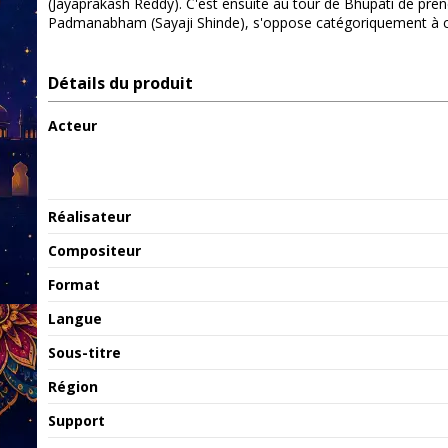
(Jayaprakash Reddy). C'est ensuite au tour de Bhupati de pre
Padmanabham (Sayaji Shinde), s'oppose catégoriquement à cet
Détails du produit
Acteur
Réalisateur
Compositeur
Format
Langue
Sous-titre
Région
Support