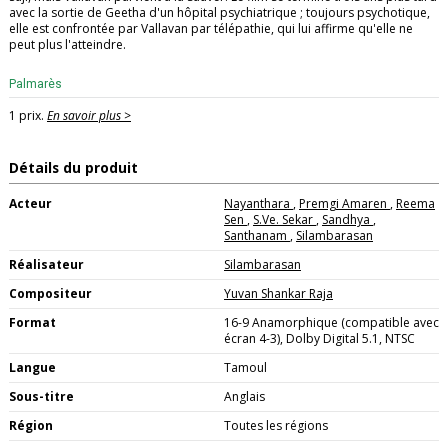
avec la sortie de Geetha d'un hôpital psychiatrique ; toujours psychotique,
elle est confrontée par Vallavan par télépathie, qui lui affirme qu'elle ne
peut plus l'atteindre. ​
Palmarès
1 prix.
En savoir plus >
Détails du produit
Acteur
Nayanthara
,
Premgi Amaren
,
Reema
Sen
,
S.Ve. Sekar
,
Sandhya
,
Santhanam
,
Silambarasan
Réalisateur
Silambarasan
Compositeur
Yuvan Shankar Raja
Format
16-9 Anamorphique (compatible avec
écran 4-3), Dolby Digital 5.1, NTSC
Langue
Tamoul
Sous-titre
Anglais
Région
Toutes les régions