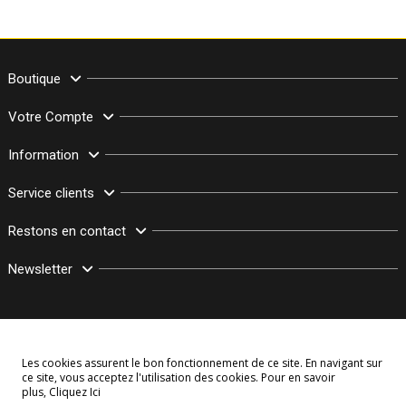
Boutique
Votre Compte
Information
Service clients
Restons en contact
Newsletter
Les cookies assurent le bon fonctionnement de ce site. En navigant sur
ce site, vous acceptez l'utilisation des cookies. Pour en savoir
plus,
Cliquez Ici
© Copyright 2003–2026 Bollymarket.com - Tous Droits Réservés