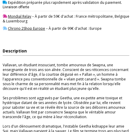
Expédition préparée plus rapidement après validation du paiement.
Livraison offerte
Mondial Relay
– À partir de 59€ d'achat : France métropolitaine, Belgique
& Luxembourg
Chrono 2Shop Europe
– À partir de 99€ d'achat : Europe
Description
Vallavan, un étudiant insouciant, tombe amoureux de Swapna, une
enseignante de trois ans son aînée. Conscient de ses réticences concernant
leur différence d'âge, il la courtise déguisé en « Pallan », un homme à
l'apparence peu conventionnelle de « vilain petit canard ». Swapna tombe
sous le charme de sa personnalité mais met fin à la relation lorsqu'elle
découvre qu'il est en réalité un étudiant plus jeune qu'elle. ​
Ses problèmes sont aggravés par Geetha, une ex-petite amie toxique et
hystérique datant de ses années de lycée. Obsédée par lui, elle revient
pour saboter sa vie et se révèle être la source de ses déboires amoureux
actuels. Vallavan finit par convaincre Swapna que le véritable amour
transcende l'âge, ce qui mène à leur réconciliation. ​
Lors d'un dénouement dramatique, l'instable Geetha kidnappe leur amie
Suji, mais Vallavan parvient à la sauver. Le film se termine trois ans plus tard