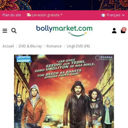
Français
Plan du site
Livraison gratuite *
0
Accueil
DVD & Blu-ray
Romance
Ungli DVD (FR)