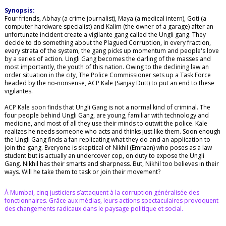
Synopsis:
Four friends, Abhay (a crime journalist), Maya (a medical intern), Goti (a
computer hardware specialist) and Kalim (the owner of a garage) after an
unfortunate incident create a vigilante gang called the Ungli gang. They
decide to do something about the Plagued Corruption, in every fraction,
every strata of the system, the gang picks up momentum and people's love
by a series of action. Ungli Gang becomes the darling of the masses and
most importantly, the youth of this nation. Owing to the declining law an
order situation in the city, The Police Commissioner sets up a Task Force
headed by the no-nonsense, ACP Kale (Sanjay Dutt) to put an end to these
vigilantes.
ACP Kale soon finds that Ungli Gang is not a normal kind of criminal. The
four people behind Ungli Gang, are young, familiar with technology and
medicine, and most of all they use their minds to outwit the police. Kale
realizes he needs someone who acts and thinks just like them. Soon enough
the Ungli Gang finds a fan replicating what they do and an application to
join the gang. Everyone is skeptical of Nikhil (Emraan) who poses as a law
student but is actually an undercover cop, on duty to expose the Ungli
Gang. Nikhil has their smarts and sharpness. But, Nikhil too believes in their
ways. Will he take them to task or join their movement?
À Mumbai, cinq justiciers s’attaquent à la corruption généralisée des
fonctionnaires. Grâce aux médias, leurs actions spectaculaires provoquent
des changements radicaux dans le paysage politique et social.