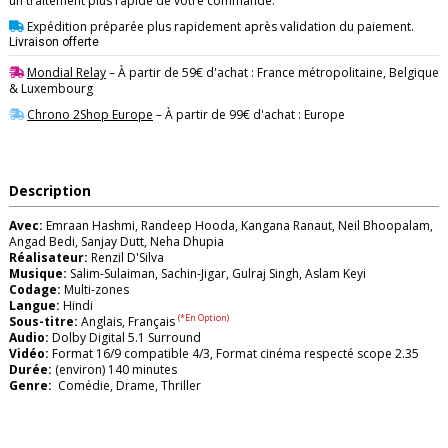
un traitement plus rapide de votre commande.
Expédition préparée plus rapidement après validation du paiement.
Livraison offerte
Mondial Relay
– À partir de 59€ d'achat : France métropolitaine, Belgique
& Luxembourg
Chrono 2Shop Europe
– À partir de 99€ d'achat : Europe
Description
Avec:
Emraan Hashmi, Randeep Hooda, Kangana Ranaut, Neil Bhoopalam,
Angad Bedi, Sanjay Dutt, Neha Dhupia
Réalisateur:
Renzil D'Silva
Musique:
Salim-Sulaiman, Sachin-Jigar, Gulraj Singh, Aslam Keyi
Codage:
Multi-zones
Langue:
Hindi
(*En Option)
Sous-titre:
Anglais, Français
Audio:
Dolby Digital 5.1 Surround
Vidéo:
Format 16/9 compatible 4/3, Format cinéma respecté scope 2.35
Durée:
(environ) 140 minutes
Genre:
Comédie, Drame, Thriller