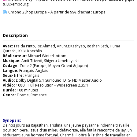
& Luxembourg
Chrono 2Shop Europe
– À partir de 99€ d'achat : Europe
Description
Avec:
Freida Pinto, Riz Ahmed, Anurag Kashyap, Roshan Seth, Huma
Qureshi, Kalki Koechlin
Réalisateur:
Michael Winterbottom
Musique:
Amit Trivedi, Shigeru Umebayashi
Codage:
Zone 2 (Europe, Moyen-Orient & Japon)
Langue:
Français, Anglais
Sous-titre:
Français
Audio:
Dolby Digital 5.1 Surround, DTS- HD Master Audio
Vidéo:
1080P. Full Resolution - Widescreen 2.35:1
Durée:
108 minutes
Genre:
Drame, Romance
Synopsis:
De nos jours au Rajasthan, Trishna, une jeune paysanne indienne travaille
pour son père. Issue d'un milieu défavorisé, elle fait la rencontre de Jay, un
séduisant jeune homme fortuné. Charmé, il offre à Trishna de travailler en