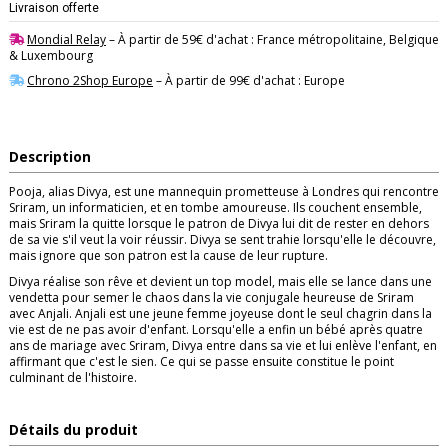
Livraison offerte
Mondial Relay
– À partir de 59€ d'achat : France métropolitaine, Belgique
& Luxembourg
Chrono 2Shop Europe
– À partir de 99€ d'achat : Europe
Description
Pooja, alias Divya, est une mannequin prometteuse à Londres qui rencontre
Sriram, un informaticien, et en tombe amoureuse. Ils couchent ensemble,
mais Sriram la quitte lorsque le patron de Divya lui dit de rester en dehors
de sa vie s'il veut la voir réussir. Divya se sent trahie lorsqu'elle le découvre,
mais ignore que son patron est la cause de leur rupture.
Divya réalise son rêve et devient un top model, mais elle se lance dans une
vendetta pour semer le chaos dans la vie conjugale heureuse de Sriram
avec Anjali. Anjali est une jeune femme joyeuse dont le seul chagrin dans la
vie est de ne pas avoir d'enfant. Lorsqu'elle a enfin un bébé après quatre
ans de mariage avec Sriram, Divya entre dans sa vie et lui enlève l'enfant, en
affirmant que c'est le sien. Ce qui se passe ensuite constitue le point
culminant de l'histoire.
Détails du produit