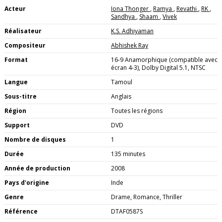
Acteur
Iona Thonger
,
Ramya
,
Revathi
,
RK
,
Sandhya
,
Shaam
,
Vivek
Réalisateur
K.S. Adhiyaman
Compositeur
Abhishek Ray
Format
16-9 Anamorphique (compatible avec
écran 4-3), Dolby Digital 5.1, NTSC
Langue
Tamoul
Sous-titre
Anglais
Région
Toutes les régions
Support
DVD
Nombre de disques
1
Durée
135 minutes
Année de production
2008
Pays d'origine
Inde
Genre
Drame, Romance, Thriller
Référence
DTAF0587S