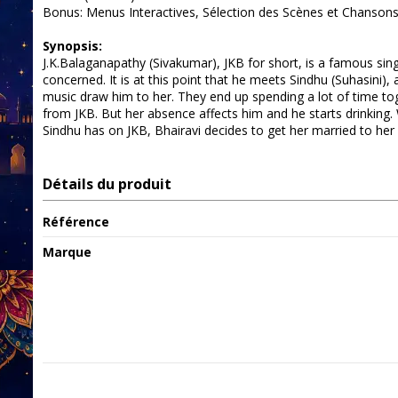
Bonus: Menus Interactives, Sélection des Scènes et Chansons.
Synopsis:
J.K.Balaganapathy (Sivakumar), JKB for short, is a famous singe
concerned. It is at this point that he meets Sindhu (Suhasini
music draw him to her. They end up spending a lot of time toge
from JKB. But her absence affects him and he starts drinking. W
Sindhu has on JKB, Bhairavi decides to get her married to he
Détails du produit
Référence
Marque