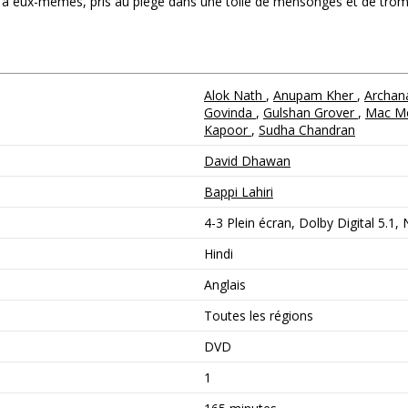
s à eux-mêmes, pris au piège dans une toile de mensonges et de tromp
Alok Nath
,
Anupam Kher
,
Archan
Govinda
,
Gulshan Grover
,
Mac M
Kapoor
,
Sudha Chandran
David Dhawan
Bappi Lahiri
4-3 Plein écran, Dolby Digital 5.1,
Hindi
Anglais
Toutes les régions
DVD
1