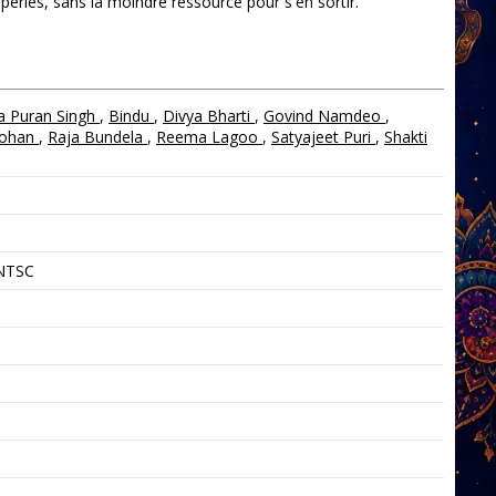
eries, sans la moindre ressource pour s'en sortir.
a Puran Singh
,
Bindu
,
Divya Bharti
,
Govind Namdeo
,
ohan
,
Raja Bundela
,
Reema Lagoo
,
Satyajeet Puri
,
Shakti
 NTSC