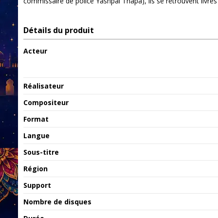
commissaire de police Yashpal Thapa), ils se retrouvent livré
Détails du produit
Acteur
Réalisateur
Compositeur
Format
Langue
Sous-titre
Région
Support
Nombre de disques