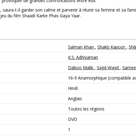
ar provoquer de grandes confrontations entre eux.
saura-t-il garder son calme et parvenir à réunir sa femme et sa famil
enjeu du film Shaadi Karke Phas Gaya Yaar.
Salman Khan
,
Shakti Kapoor
,
Shi
K.S. Adhiyaman
Daboo Malik
,
Sajid-Wajid
,
Sameer
16-9 Anamorphique (compatible ave
Hindi
Anglais
Toutes les régions
DVD
1