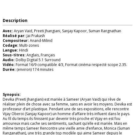
Description
Avec:
Aryan Vaid, Preeti Jhangiani, Sanjay Kapoor, Suman Rangnathan
Réalisé par:
Jai Prakash
Compositeur:
Anand-Milind
Codage:
Multi-zones
Langue:
Hindi
Sous-titres:
Anglais, Français
Audio:
Dolby Digital 5.1 Surround
Vidéo:
Format 16/9 compatible 4/3, Format cinéma respecté scope 2.35.
Durée:
(environ) 174 minutes
Synopsis:
Devika (Preeti Jhangiani) est mariée à Sameer (Aryan Vaid) qui rêve de
réaliser plein de chose avec sa femme, sans en avoir les moyens. Devika est
professeur d’art plastique. Pendant une de ses expositions, elle rencontre
Vijay Oberoi (Sanjay Kapoor) un homme d’affaire très influent dans le pays.
Au fil du temps ils finissent par devenir très proche et Vijay en est fou
amoureux mais cache ses sentiments, sachant qu’elle est mariée. Mais en
même temps Sameer Rencontre une vieille amie d’enfance, Monica (Suman
Ranganathan), une très grande top modèle qui aime Sameer depuis le