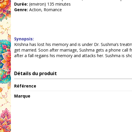
Durée:
(environ) 135 minutes
Genre:
Action, Romance
Synopsis:
Krishna has lost his memory and is under Dr. Sushma’s treatm
get married. Soon after marriage, Sushma gets a phone call fro
after a fall regains his memory and attacks her. Sushma is sh
Détails du produit
Référence
Marque