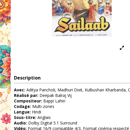
Description
Avec:
Aditya Pancholi, Madhuri Dixit, Kulbushan Kharbanda, O
Réalisé par:
Deepak Balraj Vij
Compositeur:
Bappi Lahiri
Codage:
Multi-zones
Langue:
Hindi
Sous-titre:
Anglais
Audio:
Dolby Digital 5.1 Surround
Vidéo:
Format 16/9 compatible 4/3, Format cinéma respecté