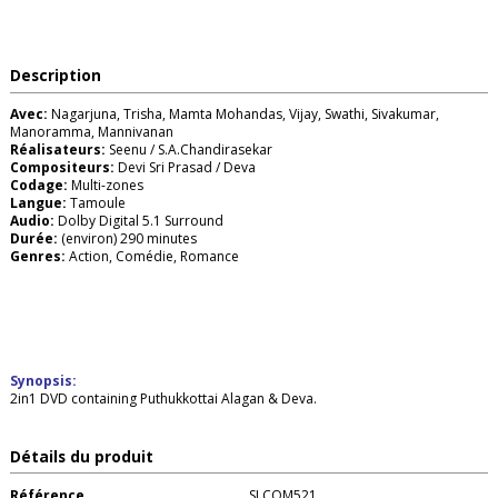
Description
Avec:
Nagarjuna, Trisha, Mamta Mohandas, Vijay, Swathi, Sivakumar,
Manoramma, Mannivanan
Réalisateurs:
Seenu / S.A.Chandirasekar
Compositeurs:
Devi Sri Prasad / Deva
Codage:
Multi-zones
Langue:
Tamoule
Audio:
Dolby Digital 5.1 Surround
Durée:
(environ) 290 minutes
Genres:
Action, Comédie, Romance
Synopsis:
2in1 DVD containing Puthukkottai Alagan & Deva.
Détails du produit
Référence
SLCOM521