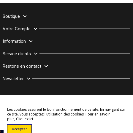
Boutique
Votre Compte
Information
Service clients
Restons en contact
Newsletter
Les cookies assurent le bon fonctionnement de ce site. En navigant sur
ce site, vous acceptez l'utilisation des cookies. Pour en savoir
plus,
Cliquez Ici
© Copyright 2003–2026 Bollymarket.com - Tous Droits Réservés
Accepter