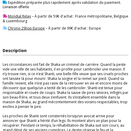
Expédition préparée plus rapidement après validation du paiement.
Livraison offerte
Mondial Relay
– À partir de 59€ d'achat : France métropolitaine, Belgique
& Luxembourg
Chrono 2Shop Europe
– À partir de 99€ d'achat : Europe
Description
Les circonstances ont fait de Shaka un criminel de carrière. Quand la peste
vide une ville de ses habitants, il en profite pour cambrioler une maison. Il
n’y trouve rien, si ce n’est Shanti, une belle-fille veuve que ses cruels proches
ont laissée là pour mourir. Shaka la soigne et la remet sur pied. Quand sa
famille revient, elle n’est pas ravie de la retrouver en vie et encore moins de
découvrir que quelqu’un a tenté de les cambrioler. Shanti est tenue pour
responsable et rouée de coups. Shaka la sauve de pires sévices, infligés par
son beau-frère, et tous deux s’enfuient. Ils s’installent ensemble dans la
maison de Shaka, au grand mécontentement des voisins respectables, trop
enclins à penser le pire. ​
Les proches de Shanti sont consternés lorsqu’un avocat arrive pour
annoncer que Shanti a hérité d’un legs. Ils montent alors un plan pour la
récupérer. Pendant ce temps, la réhabilitation de Shaka suit son cours, au
grand dépit de ses anciens complices. Le destin réserve le feu et la