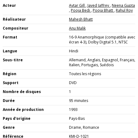
Acteur
Avtar Gill
,
Javed Jaffrey
,
Neena Gupta
,
Pooja Bedi
,
Pooja Bhatt
,
Rahul Roy
Réalisateur
Mahesh Bhatt
Compositeur
Anu Malik
Format
16-9 Anamorphique (compatible avec
écran 4-3), Dolby Digital 5.1, NTSC
Langue
Hindi
Sous-titre
Allemand, Anglais, Espagnol, Français,
Italien, Portugais, Suédois
Région
Toutes les régions
Support
DVD
Nombre de disques
1
Durée
95 minutes
Année de production
1993
Pays d'origine
Pays-Bas
Genre
Drame, Romance
Référence
KMI-D-1021