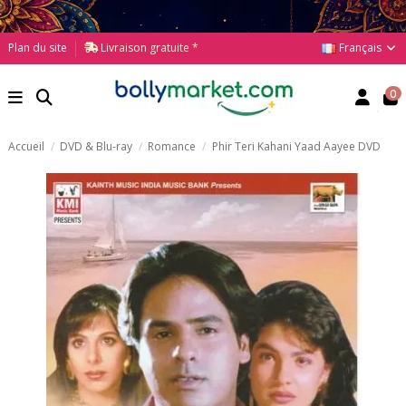
Français
Plan du site
Livraison gratuite *
0
Accueil
DVD & Blu-ray
Romance
Phir Teri Kahani Yaad Aayee DVD