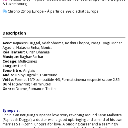
& Luxembourg
Chrono 2Shop Europe
– À partir de 99€ d'achat : Europe
Description
Avec:
Rajneesh Duggal, Adah Sharma, Roshni Chopra, Parag Tyagi, Mohan
Agashe, Natasha Sinha, Monica
Réalisateur:
Girish Dhamija
Musique:
Raghav Sachar
Codage:
Multi-zones
Langue:
Hindi
Sous-titre:
Anglais
Audio:
Dolby Digital 5.1 Surround
Vidéo:
Format 16/9 compatible 4/3, Format cinéma respecté scope 2.35
Durée:
(environ) 140 minutes
Genre:
Drame, Romance, Thriller
Synopsis:
Phhir is an intriguing suspense love story revolving around Kabir Malhotra
(Rajneesh Duggal), a doctor with a good upbringing and a mind of his own
marries Sia (Roshni Chopra) for love. A budding career and a seemingly