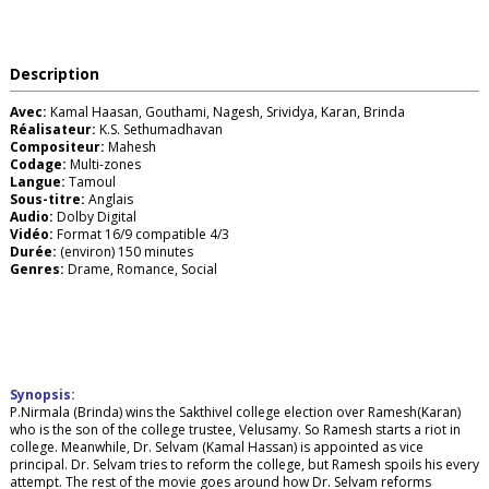
Description
Avec:
Kamal Haasan, Gouthami, Nagesh, Srividya, Karan, Brinda
Réalisateur:
K.S. Sethumadhavan
Compositeur:
Mahesh
Codage:
Multi-zones
Langue:
Tamoul
Sous-titre:
Anglais
Audio:
Dolby Digital
Vidéo:
Format 16/9 compatible 4/3
Durée:
(environ) 150 minutes
Genres:
Drame, Romance, Social
Synopsis:
P.Nirmala (Brinda) wins the Sakthivel college election over Ramesh(Karan)
who is the son of the college trustee, Velusamy. So Ramesh starts a riot in
college. Meanwhile, Dr. Selvam (Kamal Hassan) is appointed as vice
principal. Dr. Selvam tries to reform the college, but Ramesh spoils his every
attempt. The rest of the movie goes around how Dr. Selvam reforms