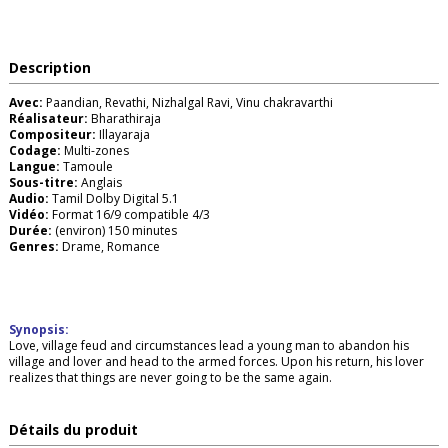
Description
Avec:
Paandian, Revathi, Nizhalgal Ravi, Vinu chakravarthi
Réalisateur:
Bharathiraja
Compositeur:
Illayaraja
Codage:
Multi-zones
Langue:
Tamoule
Sous-titre:
Anglais
Audio:
Tamil Dolby Digital 5.1
Vidéo:
Format 16/9 compatible 4/3
Durée:
(environ) 150 minutes
Genres:
Drame, Romance
Synopsis:
Love, village feud and circumstances lead a young man to abandon his
village and lover and head to the armed forces. Upon his return, his lover
realizes that things are never going to be the same again.
Détails du produit