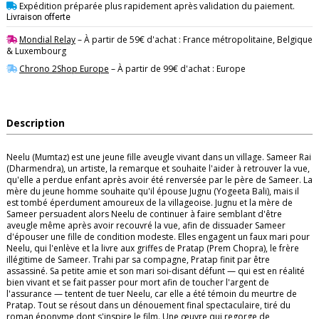
Expédition préparée plus rapidement après validation du paiement.
Livraison offerte
Mondial Relay
– À partir de 59€ d'achat : France métropolitaine, Belgique
& Luxembourg
Chrono 2Shop Europe
– À partir de 99€ d'achat : Europe
Description
Neelu (Mumtaz) est une jeune fille aveugle vivant dans un village. Sameer Rai
(Dharmendra), un artiste, la remarque et souhaite l'aider à retrouver la vue,
qu'elle a perdue enfant après avoir été renversée par le père de Sameer. La
mère du jeune homme souhaite qu'il épouse Jugnu (Yogeeta Bali), mais il
est tombé éperdument amoureux de la villageoise. Jugnu et la mère de
Sameer persuadent alors Neelu de continuer à faire semblant d'être
aveugle même après avoir recouvré la vue, afin de dissuader Sameer
d'épouser une fille de condition modeste. Elles engagent un faux mari pour
Neelu, qui l'enlève et la livre aux griffes de Pratap (Prem Chopra), le frère
illégitime de Sameer. Trahi par sa compagne, Pratap finit par être
assassiné. Sa petite amie et son mari soi-disant défunt — qui est en réalité
bien vivant et se fait passer pour mort afin de toucher l'argent de
l'assurance — tentent de tuer Neelu, car elle a été témoin du meurtre de
Pratap. Tout se résout dans un dénouement final spectaculaire, tiré du
roman éponyme dont s'inspire le film. Une œuvre qui regorge de