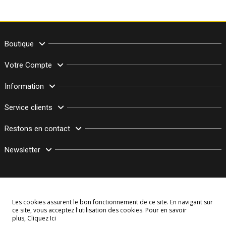
Boutique
Votre Compte
Information
Service clients
Restons en contact
Newsletter
Les cookies assurent le bon fonctionnement de ce site. En navigant sur
ce site, vous acceptez l'utilisation des cookies. Pour en savoir
plus,
Cliquez Ici
© Copyright 2003–2026 Bollymarket.com - Tous Droits Réservés