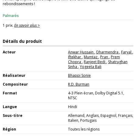
rebondissements !
Palmarès
1 prix.
En savoir plus >
Détails du produit
Acteur
Anwar Hussain
,
Dharmendra
,
Faryal
,
Iftekhar
,
Mumtaz
,
Pran
,
Prem
Chopra
,
Ranjeet Bedi
,
Shatrughan
Sinha
,
Yogeeta Bali
Réalisateur
Bhappi Sonie
Compositeur
R.D. Burman
Format
4-3 Plein écran, Dolby Digital 5.1,
NTSC
Langue
Hindi
Sous-titre
Allemand, Anglais, Espagnol, Français,
Italien, Portugais
Région
Toutes les régions