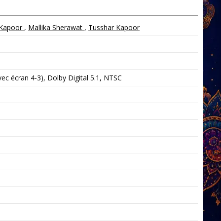
 Kapoor
,
Mallika Sherawat
,
Tusshar Kapoor
c écran 4-3), Dolby Digital 5.1, NTSC