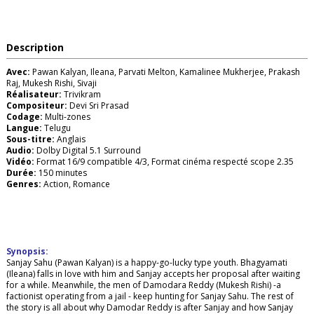
Description
Avec:
Pawan Kalyan, Ileana, Parvati Melton, Kamalinee Mukherjee, Prakash
Raj, Mukesh Rishi, Sivaji
Réalisateur:
Trivikram
Compositeur:
Devi Sri Prasad
Codage:
Multi-zones
Langue:
Telugu
Sous-titre:
Anglais
Audio:
Dolby Digital 5.1 Surround
Vidéo:
Format 16/9 compatible 4/3, Format cinéma respecté scope 2.35
Durée:
150 minutes
Genres:
Action, Romance
Synopsis:
Sanjay Sahu (Pawan Kalyan) is a happy-go-lucky type youth. Bhagyamati
(Ileana) falls in love with him and Sanjay accepts her proposal after waiting
for a while. Meanwhile, the men of Damodara Reddy (Mukesh Rishi) -a
factionist operating from a jail - keep hunting for Sanjay Sahu. The rest of
the story is all about why Damodar Reddy is after Sanjay and how Sanjay