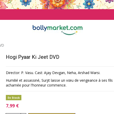
DVD
Hogi Pyaar Ki Jeet DVD
Director: P. Vasu. Cast: Ajay Devgan, Neha, Arshad Warsi.
Humilié et assassiné, Surjit laisse un vœu de vengeance à ses fils 
acharnée pour l'honneur commence.
En Stock
7,99 €