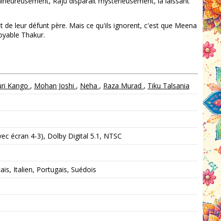
Malheureusement, Raju disparaît mystérieusement, la laissant
t de leur défunt père. Mais ce qu'ils ignorent, c'est que Meena
oyable Thakur.
ri Kango
,
Mohan Joshi
,
Neha
,
Raza Murad
,
Tiku Talsania
c écran 4-3), Dolby Digital 5.1, NTSC
is, Italien, Portugais, Suédois