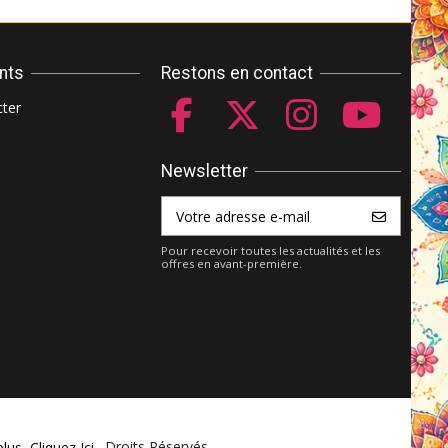
ents
Restons en contact
ter
Newsletter
Pour recevoir toutes les actualités et les
offres en avant-première.
ket.com - Tous Droits Réservés
plus,
Cliquez Ici