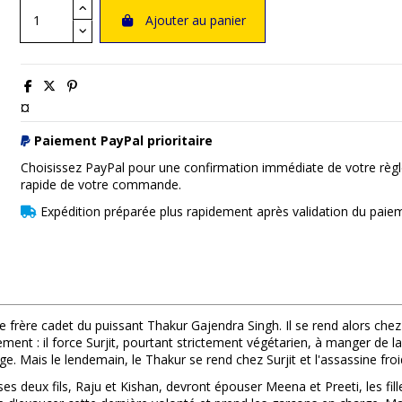
Ajouter au panier
¤
Paiement PayPal prioritaire
Choisissez PayPal pour une confirmation immédiate de votre règl
rapide de votre commande.
Expédition préparée plus rapidement après validation du paie
 frère cadet du puissant Thakur Gajendra Singh. Il se rend alors chez 
ment : il force Surjit, pourtant strictement végétarien, à manger de la 
iage. Mais le lendemain, le Thakur se rend chez Surjit et l'assassine fr
s deux fils, Raju et Kishan, devront épouser Meena et Preeti, les fille