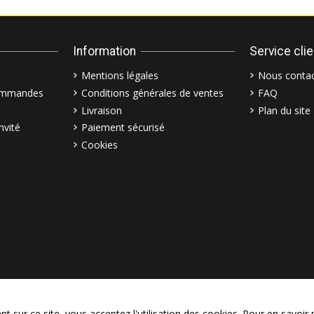
Information
Service cli
Mentions légales
Nous contac
commandes
Conditions générales de ventes
FAQ
Livraison
Plan du site
nvité
Paiement sécurisé
Cookies
© Copyright 2003–2026 Bollymar
 sur ce site, vous acceptez l'utilisation des cookies. Pour en savoir 