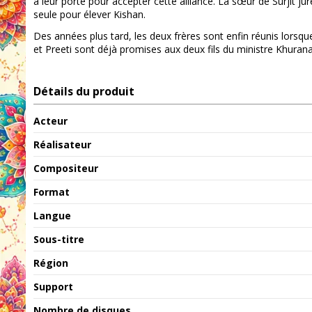
à leur porte pour accepter cette alliance. La sœur de Surjit j
seule pour élever Kishan.
Des années plus tard, les deux frères sont enfin réunis lorsque
et Preeti sont déjà promises aux deux fils du ministre Khuran
Détails du produit
Acteur
Réalisateur
Compositeur
Format
Langue
Sous-titre
Région
Support
Nombre de disques