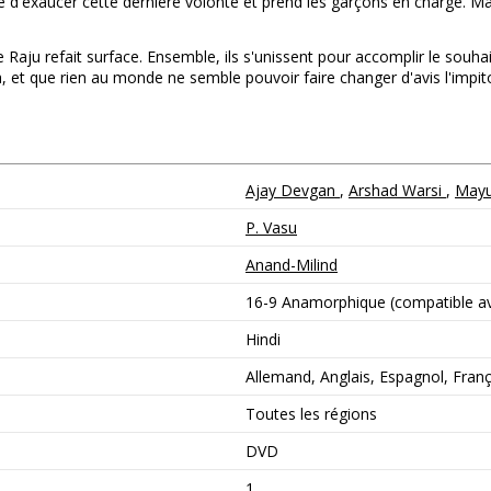
ure d'exaucer cette dernière volonté et prend les garçons en charge. 
 Raju refait surface. Ensemble, ils s'unissent pour accomplir le souhai
a, et que rien au monde ne semble pouvoir faire changer d'avis l'impit
Ajay Devgan
,
Arshad Warsi
,
Mayu
P. Vasu
Anand-Milind
16-9 Anamorphique (compatible ave
Hindi
Allemand, Anglais, Espagnol, França
Toutes les régions
DVD
1