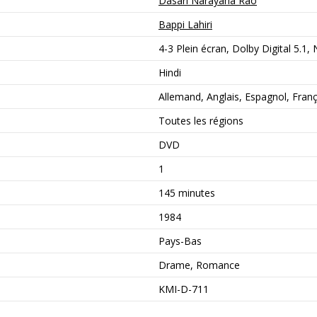
Dasari Narayana Rao
Bappi Lahiri
4-3 Plein écran, Dolby Digital 5.1,
Hindi
Allemand, Anglais, Espagnol, França
Toutes les régions
DVD
1
145 minutes
1984
Pays-Bas
Drame, Romance
KMI-D-711