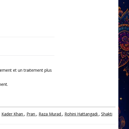
ement et un traitement plus
ment.
,
Kader Khan
,
Pran
,
Raza Murad
,
Rohini Hattangadi
,
Shakti