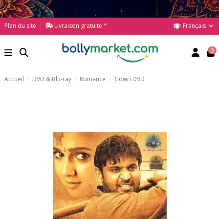
Français
Plan du site
Livraison gratuite *
0
Accueil
DVD & Blu-ray
Romance
Gowri DVD