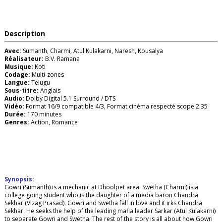
Description
Avec:
Sumanth, Charmi, Atul Kulakarni, Naresh, Kousalya
Réalisateur:
B.V. Ramana
Musique:
Koti
Codage:
Multi-zones
Langue:
Telugu
Sous-titre:
Anglais
Audio:
Dolby Digital 5.1 Surround / DTS
Vidéo:
Format 16/9 compatible 4/3, Format cinéma respecté scope 2.35
Durée:
170 minutes
Genres:
Action, Romance
Synopsis:
Gowri (Sumanth) is a mechanic at Dhoolpet area. Swetha (Charmi) is a
college going student who is the daughter of a media baron Chandra
Sekhar (Vizag Prasad). Gowri and Swetha fall in love and it irks Chandra
Sekhar. He seeks the help of the leading mafia leader Sarkar (Atul Kulakarni)
to separate Gowri and Swetha. The rest of the story is all about how Gowri