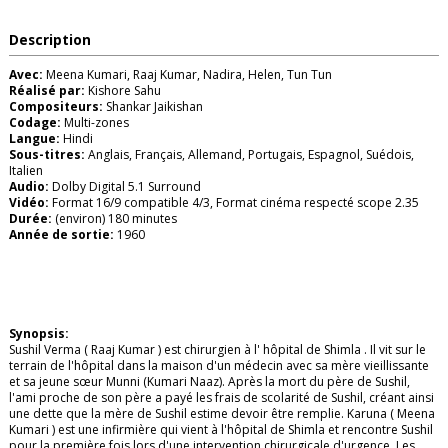
Description
Avec:
Meena Kumari, Raaj Kumar, Nadira, Helen, Tun Tun
Réalisé par:
Kishore Sahu
Compositeurs:
Shankar Jaikishan
Codage:
Multi-zones
Langue:
Hindi
Sous-titres:
Anglais, Français, Allemand, Portugais, Espagnol, Suédois,
Italien
Audio:
Dolby Digital 5.1 Surround
Vidéo:
Format 16/9 compatible 4/3, Format cinéma respecté scope 2.35
Durée:
(environ) 180 minutes
Année de sortie:
1960
Synopsis:
Sushil Verma ( Raaj Kumar ) est chirurgien à l' hôpital de Shimla . Il vit sur le
terrain de l'hôpital dans la maison d'un médecin avec sa mère vieillissante
et sa jeune sœur Munni (Kumari Naaz). Après la mort du père de Sushil,
l'ami proche de son père a payé les frais de scolarité de Sushil, créant ainsi
une dette que la mère de Sushil estime devoir être remplie. Karuna ( Meena
Kumari ) est une infirmière qui vient à l'hôpital de Shimla et rencontre Sushil
pour la première fois lors d'une intervention chirurgicale d'urgence. Les