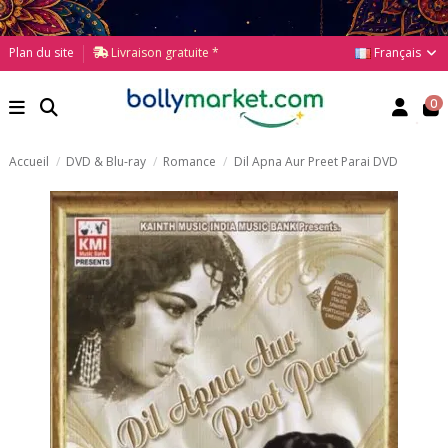
Français
Plan du site
Livraison gratuite *
0
Accueil
DVD & Blu-ray
Romance
Dil Apna Aur Preet Parai DVD