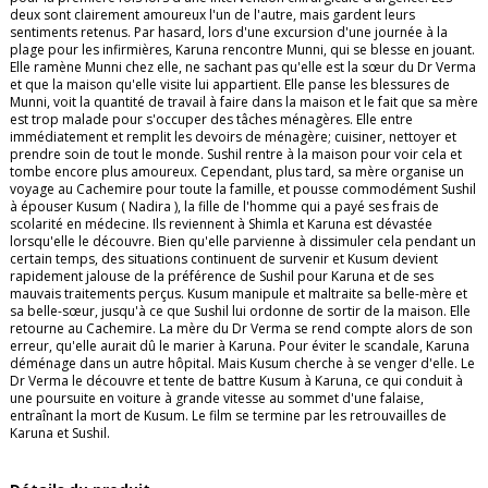
deux sont clairement amoureux l'un de l'autre, mais gardent leurs
sentiments retenus. Par hasard, lors d'une excursion d'une journée à la
plage pour les infirmières, Karuna rencontre Munni, qui se blesse en jouant.
Elle ramène Munni chez elle, ne sachant pas qu'elle est la sœur du Dr Verma
et que la maison qu'elle visite lui appartient. Elle panse les blessures de
Munni, voit la quantité de travail à faire dans la maison et le fait que sa mère
est trop malade pour s'occuper des tâches ménagères. Elle entre
immédiatement et remplit les devoirs de ménagère; cuisiner, nettoyer et
prendre soin de tout le monde. Sushil rentre à la maison pour voir cela et
tombe encore plus amoureux. Cependant, plus tard, sa mère organise un
voyage au Cachemire pour toute la famille, et pousse commodément Sushil
à épouser Kusum ( Nadira ), la fille de l'homme qui a payé ses frais de
scolarité en médecine. Ils reviennent à Shimla et Karuna est dévastée
lorsqu'elle le découvre. Bien qu'elle parvienne à dissimuler cela pendant un
certain temps, des situations continuent de survenir et Kusum devient
rapidement jalouse de la préférence de Sushil pour Karuna et de ses
mauvais traitements perçus. Kusum manipule et maltraite sa belle-mère et
sa belle-sœur, jusqu'à ce que Sushil lui ordonne de sortir de la maison. Elle
retourne au Cachemire. La mère du Dr Verma se rend compte alors de son
erreur, qu'elle aurait dû le marier à Karuna. Pour éviter le scandale, Karuna
déménage dans un autre hôpital. Mais Kusum cherche à se venger d'elle. Le
Dr Verma le découvre et tente de battre Kusum à Karuna, ce qui conduit à
une poursuite en voiture à grande vitesse au sommet d'une falaise,
entraînant la mort de Kusum. Le film se termine par les retrouvailles de
Karuna et Sushil.