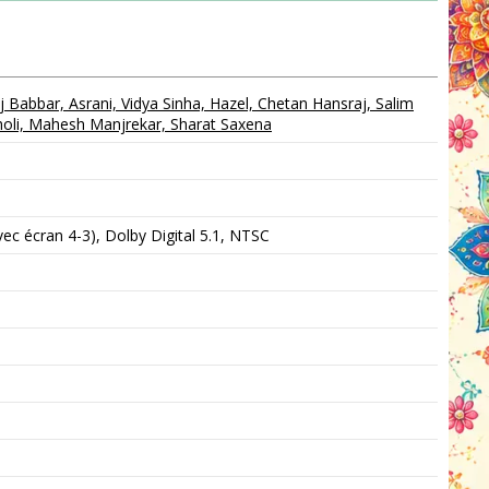
Babbar, Asrani, Vidya Sinha, Hazel, Chetan Hansraj, Salim
oli, Mahesh Manjrekar, Sharat Saxena
c écran 4-3), Dolby Digital 5.1, NTSC