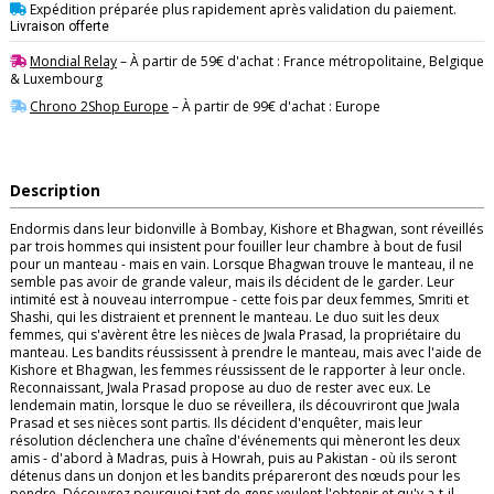
Expédition préparée plus rapidement après validation du paiement.
Livraison offerte
Mondial Relay
– À partir de 59€ d'achat : France métropolitaine, Belgique
& Luxembourg
Chrono 2Shop Europe
– À partir de 99€ d'achat : Europe
Description
Endormis dans leur bidonville à Bombay, Kishore et Bhagwan, sont réveillés
par trois hommes qui insistent pour fouiller leur chambre à bout de fusil
pour un manteau - mais en vain. Lorsque Bhagwan trouve le manteau, il ne
semble pas avoir de grande valeur, mais ils décident de le garder. Leur
intimité est à nouveau interrompue - cette fois par deux femmes, Smriti et
Shashi, qui les distraient et prennent le manteau. Le duo suit les deux
femmes, qui s'avèrent être les nièces de Jwala Prasad, la propriétaire du
manteau. Les bandits réussissent à prendre le manteau, mais avec l'aide de
Kishore et Bhagwan, les femmes réussissent de le rapporter à leur oncle.
Reconnaissant, Jwala Prasad propose au duo de rester avec eux. Le
lendemain matin, lorsque le duo se réveillera, ils découvriront que Jwala
Prasad et ses nièces sont partis. Ils décident d'enquêter, mais leur
résolution déclenchera une chaîne d'événements qui mèneront les deux
amis - d'abord à Madras, puis à Howrah, puis au Pakistan - où ils seront
détenus dans un donjon et les bandits prépareront des nœuds pour les
pendre. Découvrez pourquoi tant de gens veulent l'obtenir et qu'y a-t-il