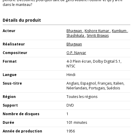
dans le manteau?
Détails du produit
Acteur
Bhagwan
,
Kishore Kumar
,
Kumkum
,
Shashikala
,
Smriti Biswas
Réalisateur
Bhagwan
Compositeur
O.P. Nayyar
Format
4-3 Plein écran, Dolby Digital 5.1,
NTSC
Langue
Hindi
Sous-titre
Anglais, Espagnol, Français, Italien,
Néerlandais, Portugais, Suédois
Région
Toutes les régions
Support
DVD
Nombre de disques
1
Durée
101 minutes
Année de production
1956