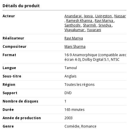
Détails du produit
Acteur
Anandaraj
,
Jeeva
,
Livingston
,
Nassar
,
Ramesh Khanna
,
Ravi Mariya
,
Santhoshi
,
Sharmili
,
Srividya
,
Vijayakumar
,
Yuvarani
Réalisateur
Ravi Mariya
Compositeur
Mani Sharma
Format
16-9 Anamorphique (compatible avec
écran 4-3), Dolby Digital 5.1, NTSC
Langue
Tamoul
Sous-titre
Anglais
Région
Toutes les régions
Support
DVD
Nombre de disques
1
Durée
165 minutes
Année de production
2003
Genre
Comédie, Romance