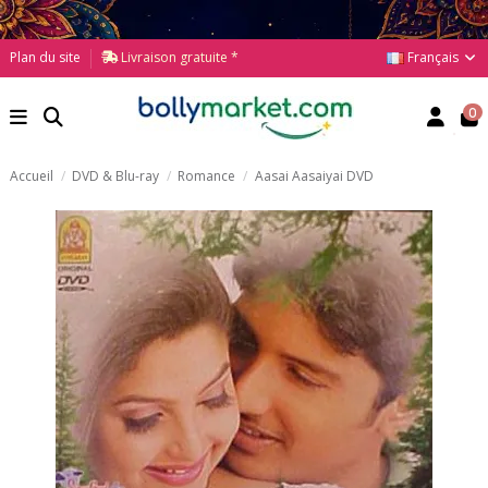
Français
Plan du site
Livraison gratuite *
0
Accueil
DVD & Blu-ray
Romance
Aasai Aasaiyai DVD