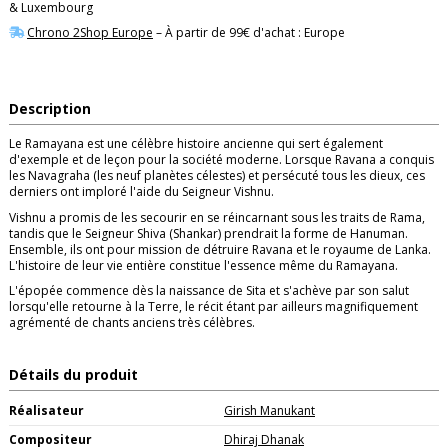
& Luxembourg
Chrono 2Shop Europe
– À partir de 99€ d'achat : Europe
Description
Le Ramayana est une célèbre histoire ancienne qui sert également
d'exemple et de leçon pour la société moderne. Lorsque Ravana a conquis
les Navagraha (les neuf planètes célestes) et persécuté tous les dieux, ces
derniers ont imploré l'aide du Seigneur Vishnu.
Vishnu a promis de les secourir en se réincarnant sous les traits de Rama,
tandis que le Seigneur Shiva (Shankar) prendrait la forme de Hanuman.
Ensemble, ils ont pour mission de détruire Ravana et le royaume de Lanka.
L'histoire de leur vie entière constitue l'essence même du Ramayana.
L'épopée commence dès la naissance de Sita et s'achève par son salut
lorsqu'elle retourne à la Terre, le récit étant par ailleurs magnifiquement
agrémenté de chants anciens très célèbres.
Détails du produit
Réalisateur
Girish Manukant
Compositeur
Dhiraj Dhanak