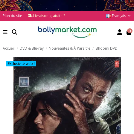
Français
Plan du site
Livraison gratuite *
0
Accueil
DVD & Blu-ray
Nouveautés & À Paraître
Bhoomi DVD
Exclusivité web !