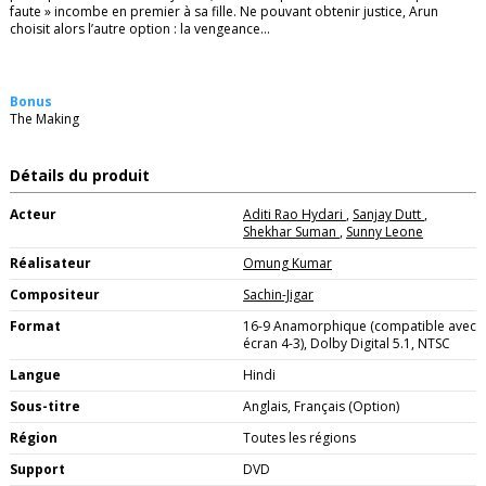
faute » incombe en premier à sa fille. Ne pouvant obtenir justice, Arun
choisit alors l’autre option : la vengeance…
Bonus
The Making
Détails du produit
Acteur
Aditi Rao Hydari
,
Sanjay Dutt
,
Shekhar Suman
,
Sunny Leone
Réalisateur
Omung Kumar
Compositeur
Sachin-Jigar
Format
16-9 Anamorphique (compatible avec
écran 4-3), Dolby Digital 5.1, NTSC
Langue
Hindi
Sous-titre
Anglais, Français (Option)
Région
Toutes les régions
Support
DVD