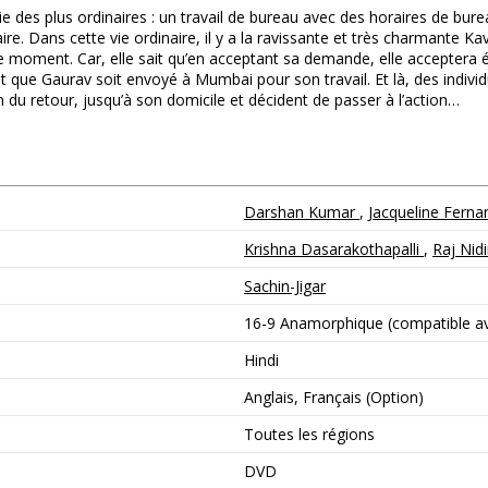
e des plus ordinaires : un travail de bureau avec des horaires de burea
ire. Dans cette vie ordinaire, il y a la ravissante et très charmante Ka
ment. Car, elle sait qu’en acceptant sa demande, elle acceptera ég
 veut que Gaurav soit envoyé à Mumbai pour son travail. Et là, des indi
min du retour, jusqu’à son domicile et décident de passer à l’action…
Darshan Kumar
,
Jacqueline Fern
Krishna Dasarakothapalli
,
Raj Nid
Sachin-Jigar
16-9 Anamorphique (compatible ave
Hindi
Anglais, Français (Option)
Toutes les régions
DVD