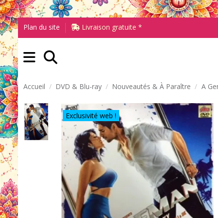
Plan du site
Livraison gratuite *
Accueil
DVD & Blu-ray
Nouveautés & À Paraître
A Ge
Exclusivité web !