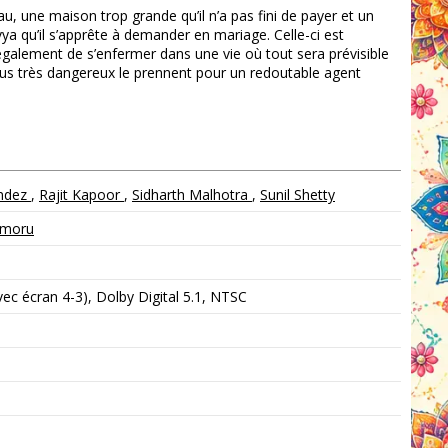
u, une maison trop grande qu’il n’a pas fini de payer et un
vya qu’il s’apprête à demander en mariage. Celle-ci est
alement de s’enfermer dans une vie où tout sera prévisible
vidus très dangereux le prennent pour un redoutable agent
andez
,
Rajit Kapoor
,
Sidharth Malhotra
,
Sunil Shetty
imoru
c écran 4-3), Dolby Digital 5.1, NTSC