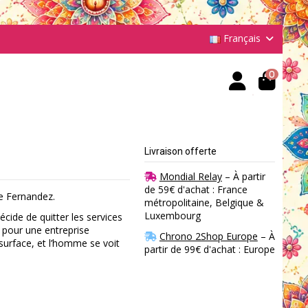
Français
0
Livraison offerte
Mondial Relay
– À partir
de 59€ d'achat : France
e Fernandez.
métropolitaine, Belgique &
Luxembourg
écide de quitter les services
r pour une entreprise
Chrono 2Shop Europe
– À
surface, et l’homme se voit
partir de 99€ d'achat : Europe