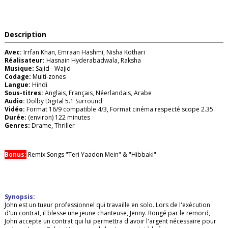
Description
Avec:
Irrfan Khan, Emraan Hashmi, Nisha Kothari
Réalisateur:
Hasnain Hyderabadwala, Raksha
Musique:
Sajid - Wajid
Codage:
Multi-zones
Langue:
Hindi
Sous-titres:
Anglais, Français, Néerlandais, Arabe
Audio:
Dolby Digital 5.1 Surround
Vidéo:
Format 16/9 compatible 4/3, Format cinéma respecté scope 2.35
Durée:
(environ) 122 minutes
Genres:
Drame, Thriller
Bonus:
Remix Songs "Teri Yaadon Mein" & "Hibbaki"
Synopsis:
John est un tueur professionnel qui travaille en solo. Lors de l'exécution
d'un contrat, il blesse une jeune chanteuse, Jenny. Rongé par le remord,
John accepte un contrat qui lui permettra d'avoir l'argent nécessaire pour