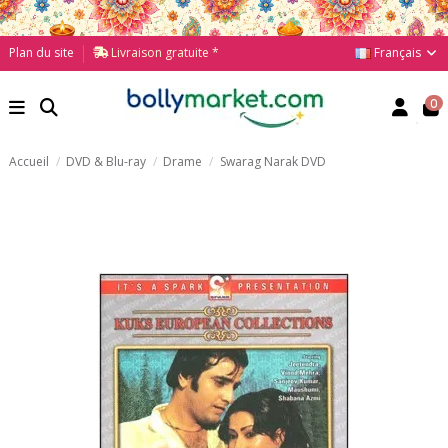
Français
Plan du site
Livraison gratuite *
0
Accueil
DVD & Blu-ray
Drame
Swarag Narak DVD