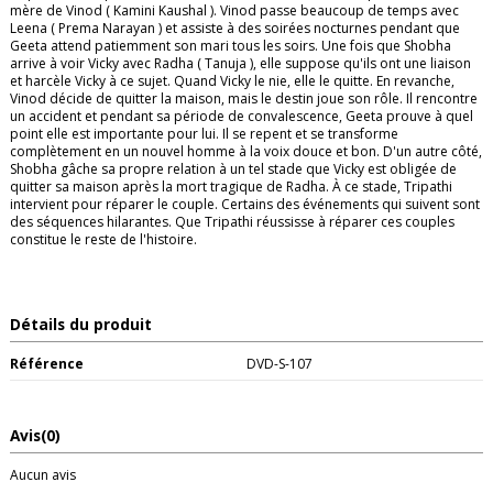
mère de Vinod ( Kamini Kaushal ). Vinod passe beaucoup de temps avec
Leena ( Prema Narayan ) et assiste à des soirées nocturnes pendant que
Geeta attend patiemment son mari tous les soirs. Une fois que Shobha
arrive à voir Vicky avec Radha ( Tanuja ), elle suppose qu'ils ont une liaison
et harcèle Vicky à ce sujet. Quand Vicky le nie, elle le quitte. En revanche,
Vinod décide de quitter la maison, mais le destin joue son rôle. Il rencontre
un accident et pendant sa période de convalescence, Geeta prouve à quel
point elle est importante pour lui. Il se repent et se transforme
complètement en un nouvel homme à la voix douce et bon. D'un autre côté,
Shobha gâche sa propre relation à un tel stade que Vicky est obligée de
quitter sa maison après la mort tragique de Radha. À ce stade, Tripathi
intervient pour réparer le couple. Certains des événements qui suivent sont
des séquences hilarantes. Que Tripathi réussisse à réparer ces couples
constitue le reste de l'histoire.
Détails du produit
Référence
DVD-S-107
Avis
(0)
Aucun avis