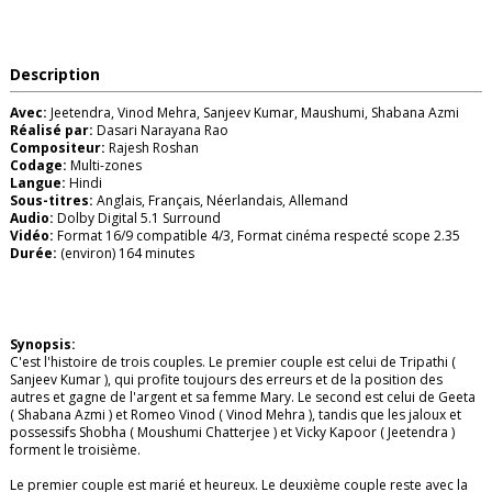
Description
Avec:
Jeetendra, Vinod Mehra, Sanjeev Kumar, Maushumi, Shabana Azmi
Réalisé par:
Dasari Narayana Rao
Compositeur:
Rajesh Roshan
Codage:
Multi-zones
Langue:
Hindi
Sous-titres:
Anglais, Français, Néerlandais, Allemand
Audio:
Dolby Digital 5.1 Surround
Vidéo:
Format 16/9 compatible 4/3, Format cinéma respecté scope 2.35
Durée:
(environ) 164 minutes
Synopsis:
C'est l'histoire de trois couples. Le premier couple est celui de Tripathi (
Sanjeev Kumar ), qui profite toujours des erreurs et de la position des
autres et gagne de l'argent et sa femme Mary. Le second est celui de Geeta
( Shabana Azmi ) et Romeo Vinod ( Vinod Mehra ), tandis que les jaloux et
possessifs Shobha ( Moushumi Chatterjee ) et Vicky Kapoor ( Jeetendra )
forment le troisième.
Le premier couple est marié et heureux. Le deuxième couple reste avec la