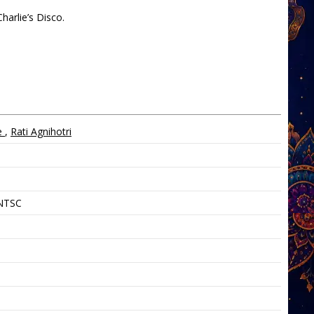
harlie’s Disco.
e
,
Rati Agnihotri
 NTSC